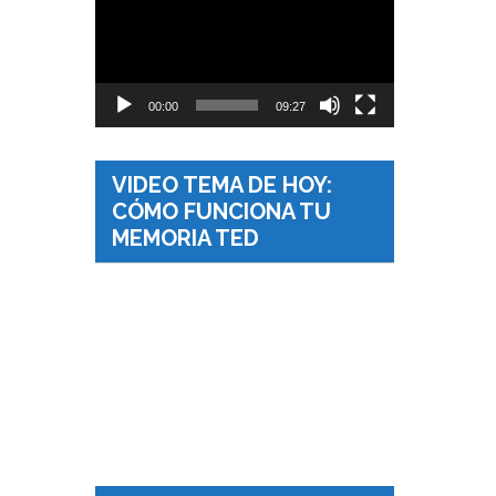
vídeo
00:00
09:27
VIDEO TEMA DE HOY:
CÓMO FUNCIONA TU
MEMORIA TED