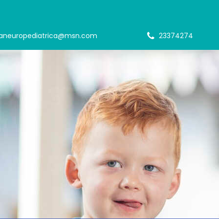
icaneuropediatrica@msn.com
23374274